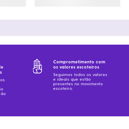
Comprometimento com
de
os valores escoteiros
s
Seguimos todos os valores
e ideais que estão
sos
presentes no movimento
escoteiro.
io
ção