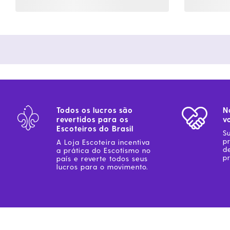
Todos os lucros são
N
revertidos para os
v
Escoteiros do Brasil
S
p
A Loja Escoteira incentiva
d
a prática do Escotismo no
pr
país e reverte todos seus
lucros para o movimento.