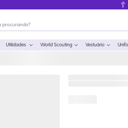
Utilidades
World Scouting
Vestuário
Unif
ades
World Scouting
Vestuário
pamento
Acampamento
Feminino
em
Moda
Masculino
s
Acessórios
Infantil
Outros
Acessórios Escotei
Educativo
Ramo Filhotes