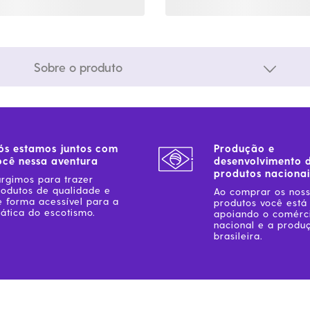
Sobre o produto
ós estamos juntos com
Produção e
ocê nessa aventura
desenvolvimento 
produtos nacionai
urgimos para trazer
rodutos de qualidade e
Ao comprar os nos
e forma acessível para a
produtos você está
ática do escotismo.
apoiando o comérc
nacional e a produ
brasileira.