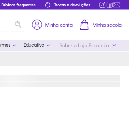
Dúvidas frequentes
Trocas e devoluções
Minha conta
Minha sacola
ormes
Educativo
Sobre a Loja Escoteira
Uniformes
Educativo
Feminino
Distintivos
Masculino
Literatura
Infantil
Programa Educativo
Atualizado
ros
Acessórios Escoteiros
Mapa de Progressão
Certificados
Cordões