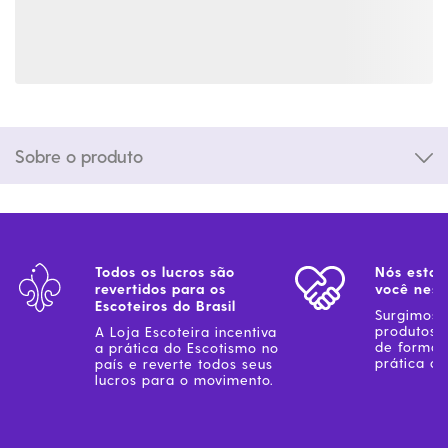
Sobre o produto
Todos os lucros são
Nós estam
revertidos para os
você ness
Escoteiros do Brasil
Surgimos 
produtos 
A Loja Escoteira incentiva
de forma 
a prática do Escotismo no
prática do
país e reverte todos seus
lucros para o movimento.