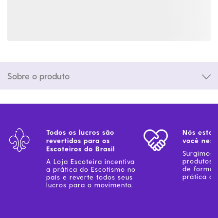
Sobre o produto
Todos os lucros são
Nós estam
revertidos para os
você ness
Escoteiros do Brasil
Surgimos 
produtos 
A Loja Escoteira incentiva
de forma 
a prática do Escotismo no
prática do
país e reverte todos seus
lucros para o movimento.