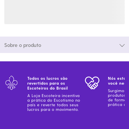
Sobre o produto
Todos os lucros são
Nós estam
revertidos para os
você ness
Escoteiros do Brasil
Surgimos 
produtos 
A Loja Escoteira incentiva
de forma 
a prática do Escotismo no
prática do
país e reverte todos seus
lucros para o movimento.