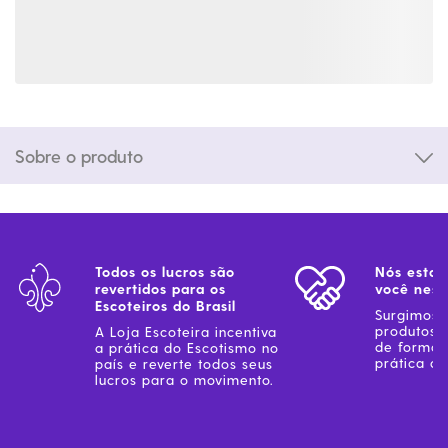
Sobre o produto
Todos os lucros são
Nós estam
revertidos para os
você ness
Escoteiros do Brasil
Surgimos 
produtos 
A Loja Escoteira incentiva
de forma 
a prática do Escotismo no
prática do
país e reverte todos seus
lucros para o movimento.