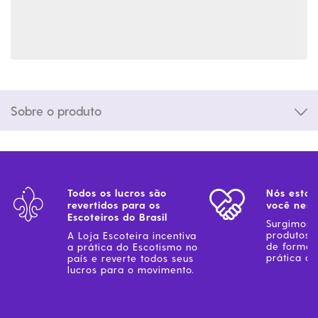
Sobre o produto
Todos os lucros são
Nós estam
revertidos para os
você ness
Escoteiros do Brasil
Surgimos 
produtos 
A Loja Escoteira incentiva
de forma 
a prática do Escotismo no
prática do
país e reverte todos seus
lucros para o movimento.