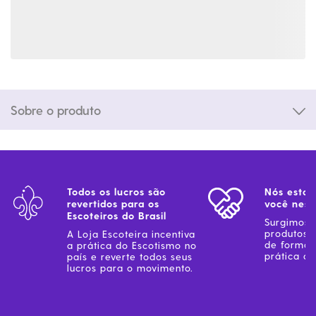
Sobre o produto
Todos os lucros são
Nós estam
revertidos para os
você ness
Escoteiros do Brasil
Surgimos 
produtos 
A Loja Escoteira incentiva
de forma 
a prática do Escotismo no
prática do
país e reverte todos seus
lucros para o movimento.