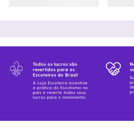
Todos os lucros são
N
revertidos para os
v
Escoteiros do Brasil
S
p
A Loja Escoteira incentiva
d
a prática do Escotismo no
pr
país e reverte todos seus
lucros para o movimento.