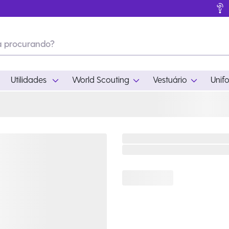
Utilidades
World Scouting
Vestuário
Unif
ades
World Scouting
Vestuário
pamento
Acampamento
Feminino
em
Moda
Masculino
s
Acessórios
Infantil
Outros
Acessórios Escotei
Educativo
Ramo Filhotes