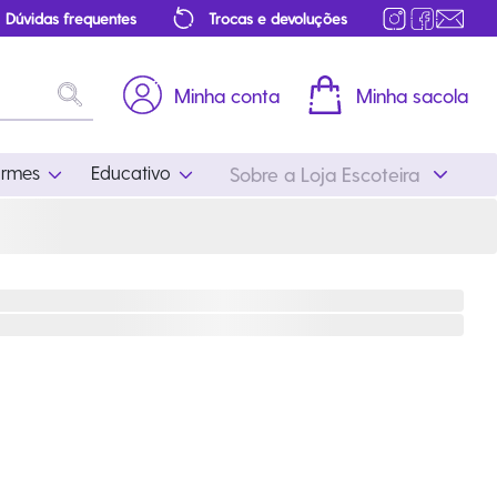
Dúvidas frequentes
Trocas e devoluções
Minha conta
Minha sacola
ormes
Educativo
Sobre a Loja Escoteira
Uniformes
Educativo
Feminino
Distintivos
Masculino
Literatura
Infantil
Programa Educativo
Atualizado
ros
Acessórios Escoteiros
Mapa de Progressão
Certificados
Cordões