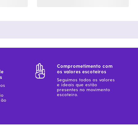
Comprometimento com
de
os valores escoteiros
s
Seguimos todos os valores
e ideais que estão
sos
presentes no movimento
escoteiro.
io
ção