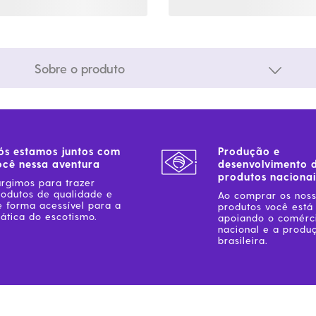
Sobre o produto
ós estamos juntos com
Produção e
ocê nessa aventura
desenvolvimento 
produtos nacionai
urgimos para trazer
rodutos de qualidade e
Ao comprar os nos
e forma acessível para a
produtos você está
ática do escotismo.
apoiando o comérc
nacional e a produ
brasileira.