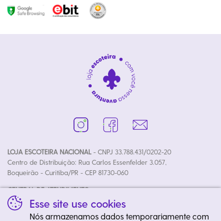
LOJA ESCOTEIRA NACIONAL
- CNPJ 33.788.431/0202-20
Centro de Distribuição: Rua Carlos Essenfelder 3.057,
Boqueirão - Curitiba/PR - CEP 81730-060
CENTRAL DE ATENDIMENTO:
Fone: (41) 3020-4700 | E-mail: loja@escoteiros.org.br
Esse site use cookies
Horários: Segunda à Sexta das 08h30 às 12h00 e 13h30 às 17h50
Nós armazenamos dados temporariamente com