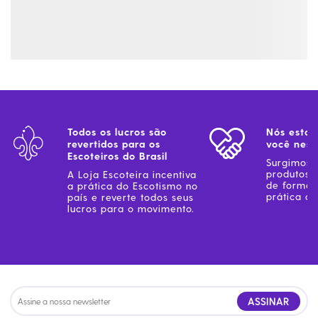
Todos os lucros são
Nós estam
revertidos para os
você ness
Escoteiros do Brasil
Surgimos 
produtos 
A Loja Escoteira incentiva
de forma 
a prática do Escotismo no
prática do
país e reverte todos seus
lucros para o movimento.
ASSINAR