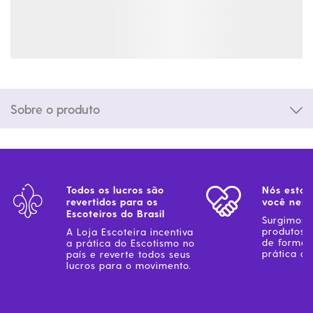
Sobre o produto
Todos os lucros são
Nós estam
revertidos para os
você ness
Escoteiros do Brasil
Surgimos 
produtos 
A Loja Escoteira incentiva
de forma 
a prática do Escotismo no
prática do
país e reverte todos seus
lucros para o movimento.