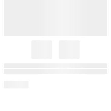
Centenário
Ramo Filhotes
Coleção Brasil
Diversidades
Inclusão
Comemorativos