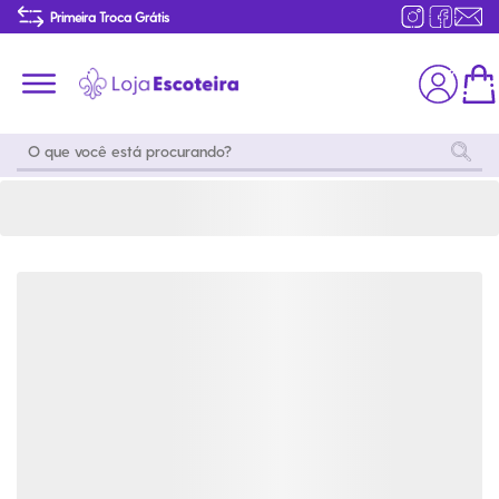
Pin Snoopy Preparando Fogueira | Loja Escoteira
Primeira Troca Grátis
Produtos de produção Brasileira
Parcelamento das compras
Frete grátis consulte o regulamento
Primeira Troca Grátis
Moda
Coleções
Utilidades
World
Scouting
Feminino
Coleção
Acampamento
Snoopy
Acampame
Acessórios
Viagem
Eventos
Moda
Masculino
Outros
Coleção Scouts
Acessórios
Infantil
Vibes
Outros
Coleção Flor de
Educativo
Lis
Coleção