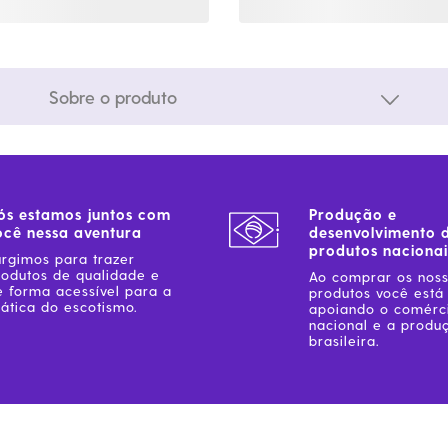
Sobre o produto
ós estamos juntos com
Produção e
ocê nessa aventura
desenvolvimento 
produtos nacionai
urgimos para trazer
rodutos de qualidade e
Ao comprar os nos
e forma acessível para a
produtos você está
ática do escotismo.
apoiando o comérc
nacional e a produ
brasileira.