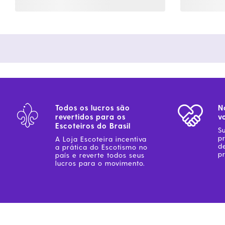
Todos os lucros são
N
revertidos para os
v
Escoteiros do Brasil
S
p
A Loja Escoteira incentiva
d
a prática do Escotismo no
pr
país e reverte todos seus
lucros para o movimento.