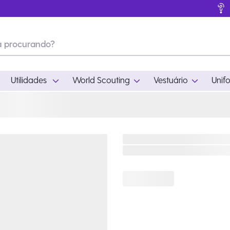
Utilidades
World Scouting
Vestuário
Unif
ades
World Scouting
Vestuário
pamento
Acampamento
Feminino
em
Moda
Masculino
s
Acessórios
Infantil
Outros
Acessórios Escotei
Educativo
Ramo Filhotes