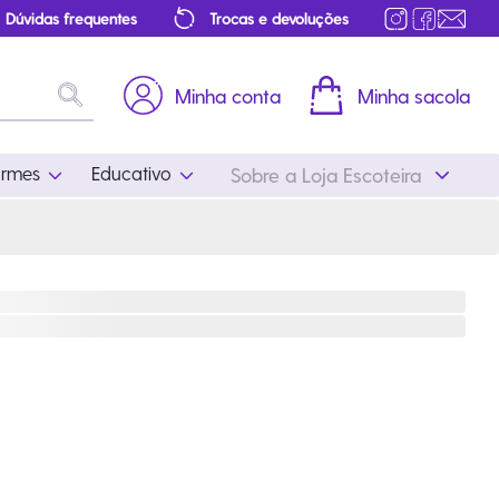
Dúvidas frequentes
Trocas e devoluções
Minha conta
Minha sacola
ormes
Educativo
Sobre a Loja Escoteira
Uniformes
Educativo
Feminino
Distintivos
Masculino
Literatura
Infantil
Programa Educativo
Atualizado
ros
Acessórios Escoteiros
Mapa de Progressão
Certificados
Cordões