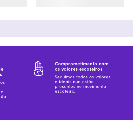
Comprometimento com
de
os valores escoteiros
s
Seguimos todos os valores
e ideais que estão
sos
presentes no movimento
escoteiro.
io
ção