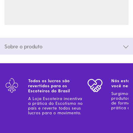
Sobre o produto
Todos os lucros são
Nós estam
revertidos para os
você ness
Escoteiros do Brasil
Surgimos 
produtos 
A Loja Escoteira incentiva
de forma 
a prática do Escotismo no
prática do
país e reverte todos seus
lucros para o movimento.