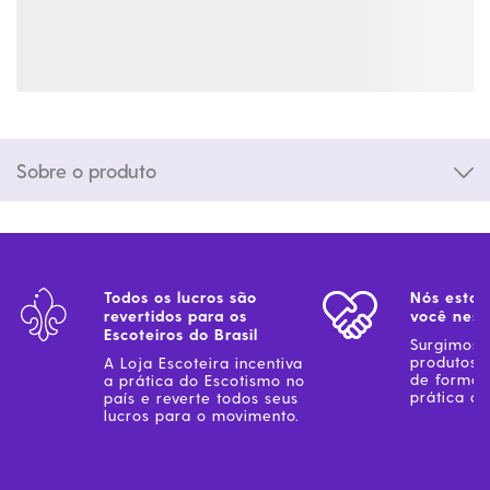
Sobre o produto
Todos os lucros são
Nós estam
revertidos para os
você ness
Escoteiros do Brasil
Surgimos 
produtos 
A Loja Escoteira incentiva
de forma 
a prática do Escotismo no
prática do
país e reverte todos seus
lucros para o movimento.