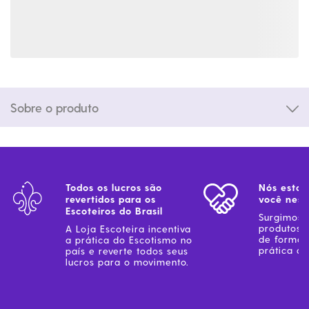
Sobre o produto
Todos os lucros são
Nós estam
revertidos para os
você ness
Escoteiros do Brasil
Surgimos 
produtos 
A Loja Escoteira incentiva
de forma 
a prática do Escotismo no
prática do
país e reverte todos seus
lucros para o movimento.