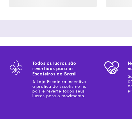
Todos os lucros são
N
revertidos para os
v
Escoteiros do Brasil
S
p
A Loja Escoteira incentiva
d
a prática do Escotismo no
pr
país e reverte todos seus
lucros para o movimento.