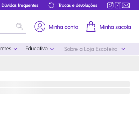
Dúvidas frequentes
Trocas e devoluções
Minha conta
Minha sacola
ormes
Educativo
Sobre a Loja Escoteira
Uniformes
Educativo
Feminino
Distintivos
Masculino
Literatura
Infantil
Programa Educativo
Atualizado
ros
Acessórios Escoteiros
Mapa de Progressão
Certificados
Cordões