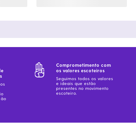
Comprometimento com
de
os valores escoteiros
s
Seguimos todos os valores
e ideais que estão
sos
presentes no movimento
escoteiro.
io
ção