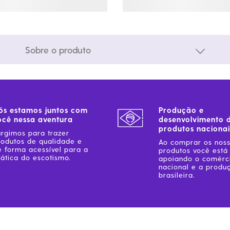
Sobre o produto
ós estamos juntos com
Produção e
ocê nessa aventura
desenvolvimento 
produtos nacionai
urgimos para trazer
rodutos de qualidade e
Ao comprar os nos
e forma acessível para a
produtos você está
ática do escotismo.
apoiando o comérc
nacional e a produ
brasileira.