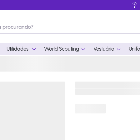
Utilidades
World Scouting
Vestuário
Unif
ades
World Scouting
Vestuário
pamento
Acampamento
Feminino
em
Moda
Masculino
s
Acessórios
Infantil
Outros
Acessórios Escotei
Educativo
Ramo Filhotes