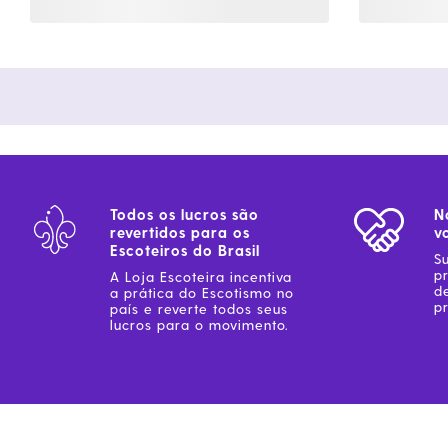
Todos os lucros são
N
revertidos para os
v
Escoteiros do Brasil
S
p
A Loja Escoteira incentiva
d
a prática do Escotismo no
pr
país e reverte todos seus
lucros para o movimento.