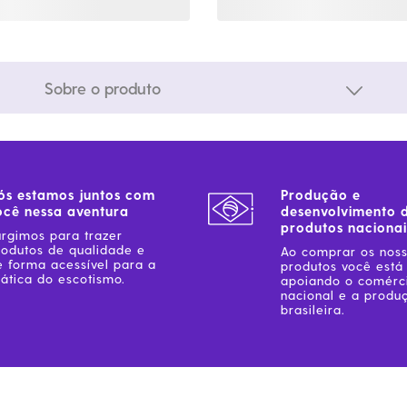
Sobre o produto
ós estamos juntos com
Produção e
ocê nessa aventura
desenvolvimento 
produtos nacionai
urgimos para trazer
rodutos de qualidade e
Ao comprar os nos
e forma acessível para a
produtos você está
ática do escotismo.
apoiando o comérc
nacional e a produ
brasileira.