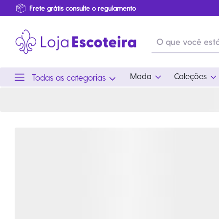
Porta-Copo com Cordão Camporee Sul | Loja Escoteira
Primeira Troca Grátis
Produtos de produção Brasileira
Parcelamento das compras
Frete grátis consulte o regulamento
Primeira Troca Grátis
Moda
Coleções
Todas as categorias
Moda
Coleções
Utilid
Feminino
Coleção Snoopy
Acam
Acessórios
Eventos
Viag
Masculino
Coleção Scouts Vibes
Outro
Infantil
Coleção Flor de Lis
Coleção Centenário
Ramo Filhotes