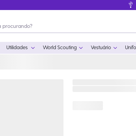
Utilidades
World Scouting
Vestuário
Unif
ades
World Scouting
Vestuário
pamento
Acampamento
Feminino
em
Moda
Masculino
s
Acessórios
Infantil
Outros
Acessórios Escotei
Educativo
Ramo Filhotes