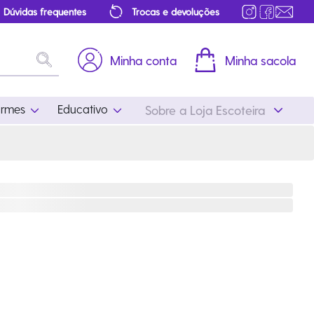
Dúvidas frequentes
Trocas e devoluções
Minha conta
Minha sacola
ormes
Educativo
Sobre a Loja Escoteira
Uniformes
Educativo
Feminino
Distintivos
Masculino
Literatura
Infantil
Programa Educativo
Atualizado
ros
Acessórios Escoteiros
Mapa de Progressão
Certificados
Cordões