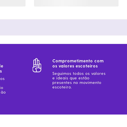
Comprometimento com
de
os valores escoteiros
s
Seguimos todos os valores
e ideais que estão
sos
presentes no movimento
escoteiro.
io
ção