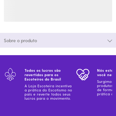
Sobre o produto
Todos os lucros são
Nós estam
revertidos para os
você ness
Escoteiros do Brasil
Surgimos 
produtos 
A Loja Escoteira incentiva
de forma 
a prática do Escotismo no
prática do
país e reverte todos seus
lucros para o movimento.