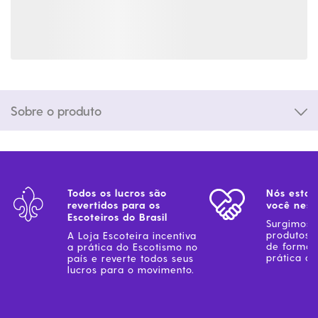
Sobre o produto
Todos os lucros são
Nós estam
revertidos para os
você ness
Escoteiros do Brasil
Surgimos 
produtos 
A Loja Escoteira incentiva
de forma 
a prática do Escotismo no
prática do
país e reverte todos seus
lucros para o movimento.