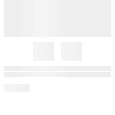
Centenário
Ramo Filhotes
Coleção Brasil
Diversidades
Inclusão
Comemorativos