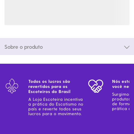
Sobre o produto
Todos os lucros são
Nós estam
revertidos para os
você ness
Escoteiros do Brasil
Surgimos 
produtos 
A Loja Escoteira incentiva
de forma 
a prática do Escotismo no
prática do
país e reverte todos seus
lucros para o movimento.