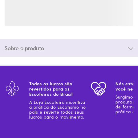
Sobre o produto
Todos os lucros são
Nós estam
revertidos para os
você ness
Escoteiros do Brasil
Surgimos 
produtos 
A Loja Escoteira incentiva
de forma 
a prática do Escotismo no
prática do
país e reverte todos seus
lucros para o movimento.