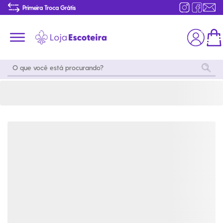
Pulseira Camurça Marrom Âncora | Loja Escoteira
Primeira Troca Grátis
Produtos de produção Brasileira
Parcelamento das compras
Frete grátis consulte o regulamento
Primeira Troca Grátis
Moda
Coleções
Utilidades
World
Scouting
Feminino
Coleção
Acampamento
Snoopy
Acampame
Acessórios
Viagem
Eventos
Moda
Masculino
Outros
Coleção Scouts
Acessórios
Infantil
Vibes
Outros
Coleção Flor de
Educativo
Lis
Coleção