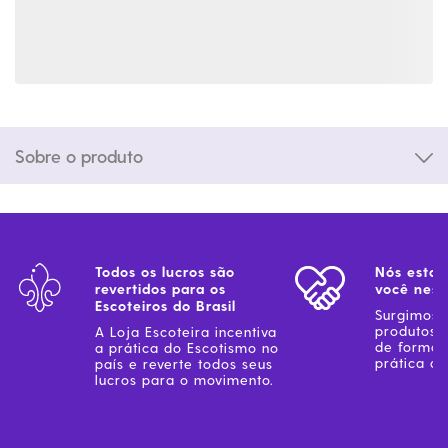
Sobre o produto
Todos os lucros são
Nós estam
revertidos para os
você ness
Escoteiros do Brasil
Surgimos 
produtos 
A Loja Escoteira incentiva
de forma 
a prática do Escotismo no
prática do
país e reverte todos seus
lucros para o movimento.