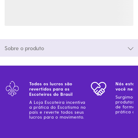
Sobre o produto
Todos os lucros são
Nós estam
revertidos para os
você ness
Escoteiros do Brasil
Surgimos 
produtos 
A Loja Escoteira incentiva
de forma 
a prática do Escotismo no
prática do
país e reverte todos seus
lucros para o movimento.