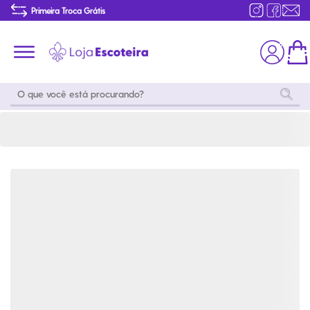
Saia Uniforme do Mar e do Ar Modelo 2016 | Loja Escoteira
Primeira Troca Grátis
Produtos de produção Brasileira
Parcelamento das compras
Frete grátis consulte o regulamento
Primeira Troca Grátis
Moda
Coleções
Utilidades
World
Scouting
Feminino
Coleção
Acampamento
Snoopy
Acampame
Acessórios
Viagem
Eventos
Moda
Masculino
Outros
Coleção Scouts
Acessórios
Infantil
Vibes
Outros
Coleção Flor de
Educativo
Lis
Coleção