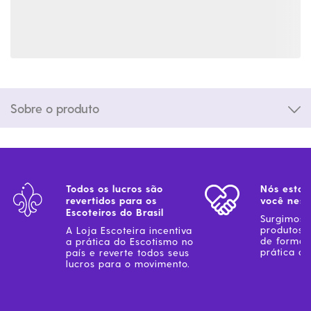
Sobre o produto
Todos os lucros são
Nós estam
revertidos para os
você ness
Escoteiros do Brasil
Surgimos 
produtos 
A Loja Escoteira incentiva
de forma 
a prática do Escotismo no
prática do
país e reverte todos seus
lucros para o movimento.