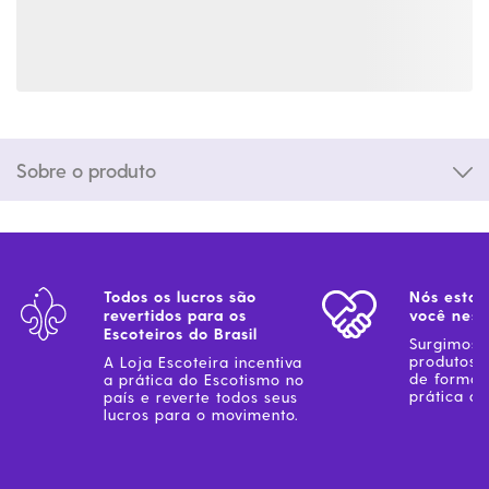
Sobre o produto
Todos os lucros são
Nós estam
revertidos para os
você ness
Escoteiros do Brasil
Surgimos 
produtos 
A Loja Escoteira incentiva
de forma 
a prática do Escotismo no
prática do
país e reverte todos seus
lucros para o movimento.