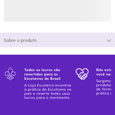
Sobre o produto
Todos os lucros são
Nós estam
revertidos para os
você ness
Escoteiros do Brasil
Surgimos 
produtos 
A Loja Escoteira incentiva
de forma 
a prática do Escotismo no
prática do
país e reverte todos seus
lucros para o movimento.