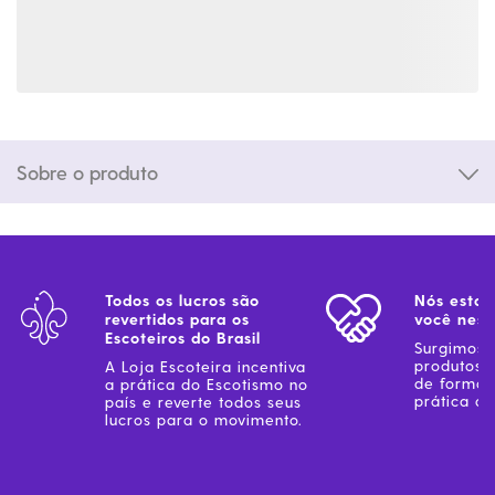
Sobre o produto
Todos os lucros são
Nós estam
revertidos para os
você ness
Escoteiros do Brasil
Surgimos 
produtos 
A Loja Escoteira incentiva
de forma 
a prática do Escotismo no
prática do
país e reverte todos seus
lucros para o movimento.