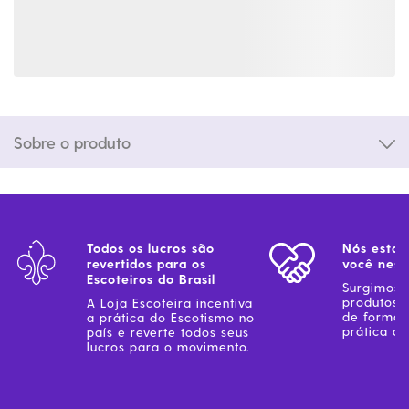
Sobre o produto
Todos os lucros são
Nós estam
revertidos para os
você ness
Escoteiros do Brasil
Surgimos 
produtos 
A Loja Escoteira incentiva
de forma 
a prática do Escotismo no
prática do
país e reverte todos seus
lucros para o movimento.