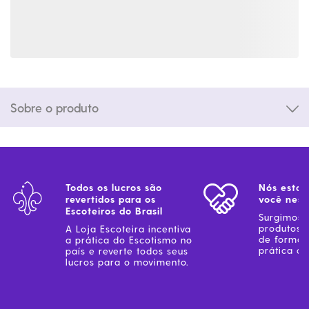
Sobre o produto
Todos os lucros são
Nós estam
revertidos para os
você ness
Escoteiros do Brasil
Surgimos 
produtos 
A Loja Escoteira incentiva
de forma 
a prática do Escotismo no
prática do
país e reverte todos seus
lucros para o movimento.