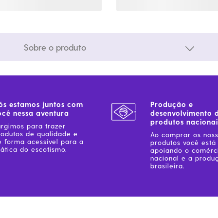
Sobre o produto
ós estamos juntos com
Produção e
ocê nessa aventura
desenvolvimento 
produtos nacionai
urgimos para trazer
rodutos de qualidade e
Ao comprar os nos
e forma acessível para a
produtos você está
ática do escotismo.
apoiando o comérc
nacional e a produ
brasileira.