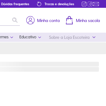
Dúvidas frequentes
Trocas e devoluções
Minha conta
Minha sacola
ormes
Educativo
Sobre a Loja Escoteira
Uniformes
Educativo
Feminino
Distintivos
Masculino
Literatura
Infantil
Programa Educativo
Atualizado
ros
Acessórios Escoteiros
Mapa de Progressão
Certificados
Cordões