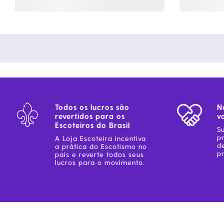
Todos os lucros são
N
revertidos para os
v
Escoteiros do Brasil
S
p
A Loja Escoteira incentiva
d
a prática do Escotismo no
pr
país e reverte todos seus
lucros para o movimento.