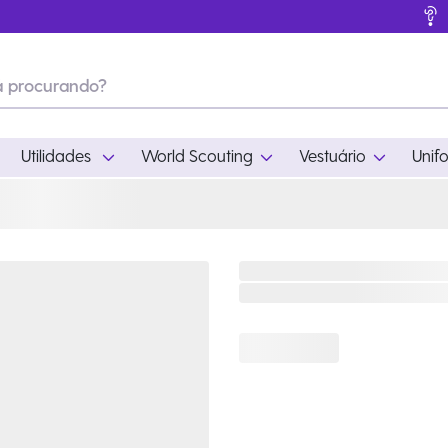
Utilidades
World Scouting
Vestuário
Unif
ades
World Scouting
Vestuário
pamento
Acampamento
Feminino
em
Moda
Masculino
s
Acessórios
Infantil
Outros
Acessórios Escotei
Educativo
Ramo Filhotes