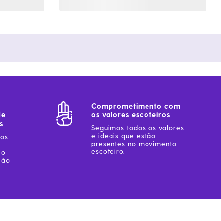
Comprometimento com
de
os valores escoteiros
s
Seguimos todos os valores
e ideais que estão
sos
presentes no movimento
escoteiro.
io
ção