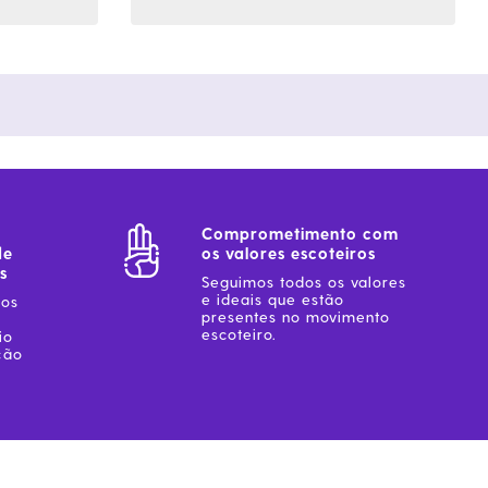
Comprometimento com
de
os valores escoteiros
s
Seguimos todos os valores
e ideais que estão
sos
presentes no movimento
escoteiro.
io
ção