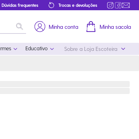
Dúvidas frequentes
Trocas e devoluções
Minha conta
Minha sacola
ormes
Educativo
Sobre a Loja Escoteira
Uniformes
Educativo
Feminino
Distintivos
Masculino
Literatura
Infantil
Programa Educativo
Atualizado
ros
Acessórios Escoteiros
Mapa de Progressão
Certificados
Cordões