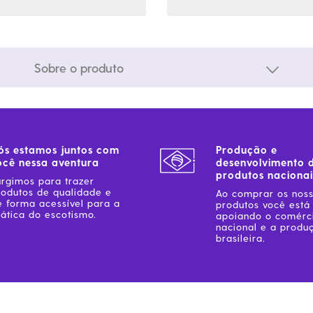
Sobre o produto
ós estamos juntos com
Produção e
ocê nessa aventura
desenvolvimento 
produtos nacionai
urgimos para trazer
rodutos de qualidade e
Ao comprar os nos
e forma acessível para a
produtos você está
ática do escotismo.
apoiando o comérc
nacional e a produ
brasileira.