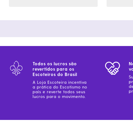
Todos os lucros são
N
revertidos para os
v
Escoteiros do Brasil
S
p
A Loja Escoteira incentiva
d
a prática do Escotismo no
pr
país e reverte todos seus
lucros para o movimento.