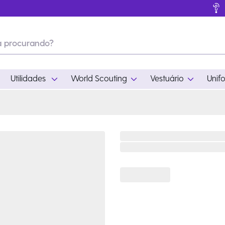
Utilidades
World Scouting
Vestuário
Unif
ades
World Scouting
Vestuário
pamento
Acampamento
Feminino
em
Moda
Masculino
s
Acessórios
Infantil
Outros
Acessórios Escotei
Educativo
Ramo Filhotes