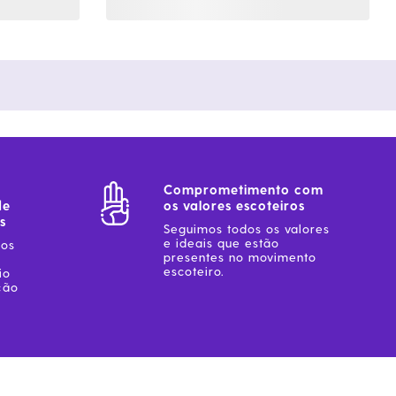
Comprometimento com
de
os valores escoteiros
s
Seguimos todos os valores
e ideais que estão
sos
presentes no movimento
escoteiro.
io
ção