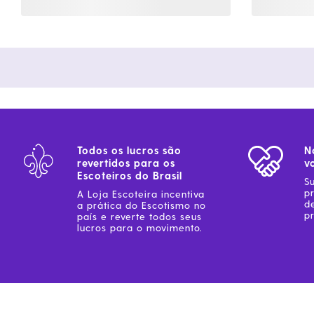
Todos os lucros são
N
revertidos para os
v
Escoteiros do Brasil
S
p
A Loja Escoteira incentiva
d
a prática do Escotismo no
pr
país e reverte todos seus
lucros para o movimento.