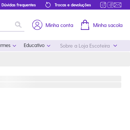
Dúvidas frequentes
Trocas e devoluções
Minha conta
Minha sacola
ormes
Educativo
Sobre a Loja Escoteira
Uniformes
Educativo
Feminino
Distintivos
Masculino
Literatura
Infantil
Programa Educativo
Atualizado
ros
Acessórios Escoteiros
Mapa de Progressão
Certificados
Cordões