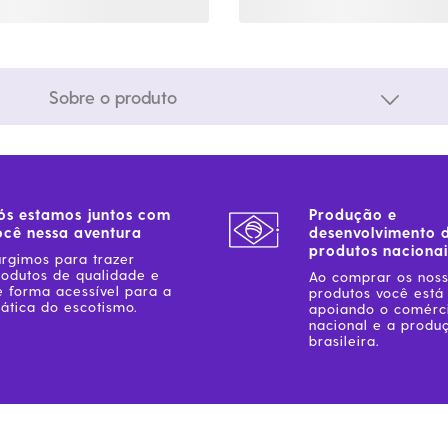
Sobre o produto
ós estamos juntos com
Produção e
ocê nessa aventura
desenvolvimento 
produtos nacionai
urgimos para trazer
rodutos de qualidade e
Ao comprar os nos
e forma acessível para a
produtos você está
ática do escotismo.
apoiando o comérc
nacional e a produ
brasileira.