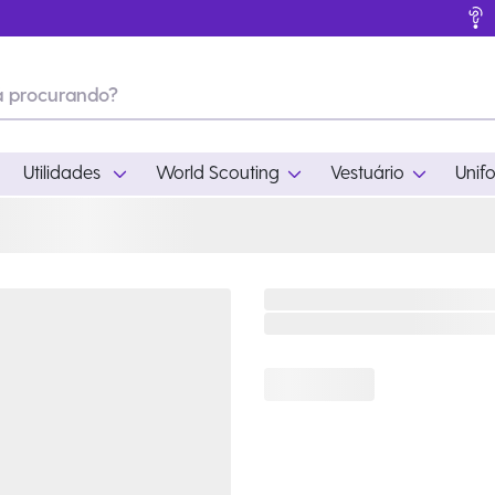
Utilidades
World Scouting
Vestuário
Unif
ades
World Scouting
Vestuário
pamento
Acampamento
Feminino
em
Moda
Masculino
s
Acessórios
Infantil
Outros
Acessórios Escotei
Educativo
Ramo Filhotes