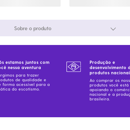
Sobre o produto
ós estamos juntos com
Produção e
ocê nessa aventura
desenvolvimento 
produtos nacionai
urgimos para trazer
rodutos de qualidade e
Ao comprar os nos
e forma acessível para a
produtos você está
ática do escotismo.
apoiando o comérc
nacional e a produ
brasileira.