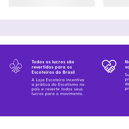
Todos os lucros são
N
revertidos para os
v
Escoteiros do Brasil
S
p
A Loja Escoteira incentiva
d
a prática do Escotismo no
pr
país e reverte todos seus
lucros para o movimento.