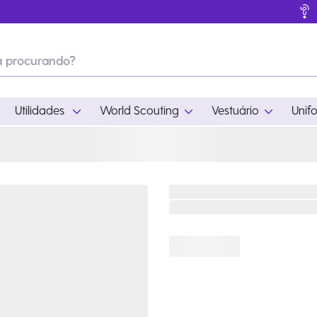
Utilidades
World Scouting
Vestuário
Unif
ades
World Scouting
Vestuário
pamento
Acampamento
Feminino
em
Moda
Masculino
s
Acessórios
Infantil
Outros
Acessórios Escotei
Educativo
Ramo Filhotes