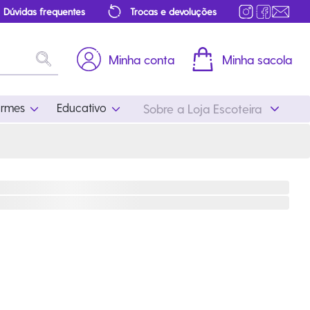
Dúvidas frequentes
Trocas e devoluções
Minha conta
Minha sacola
ormes
Educativo
Sobre a Loja Escoteira
Uniformes
Educativo
Feminino
Distintivos
Masculino
Literatura
Infantil
Programa Educativo
Atualizado
ros
Acessórios Escoteiros
Mapa de Progressão
Certificados
Cordões