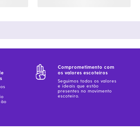
Comprometimento com
de
os valores escoteiros
s
Seguimos todos os valores
e ideais que estão
sos
presentes no movimento
escoteiro.
io
ção