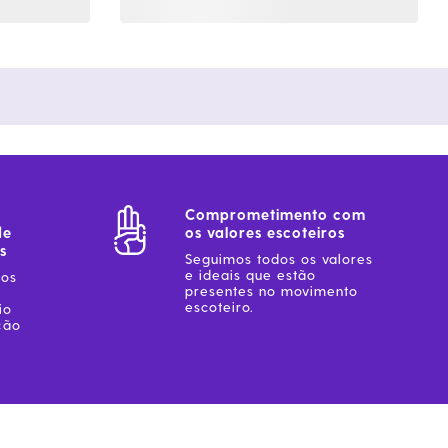
Comprometimento com
de
os valores escoteiros
s
Seguimos todos os valores
e ideais que estão
sos
presentes no movimento
escoteiro.
io
ção