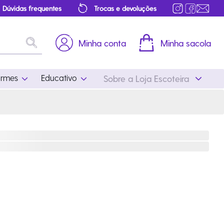
Dúvidas frequentes
Trocas e devoluções
Minha conta
Minha sacola
ormes
Educativo
Sobre a Loja Escoteira
Uniformes
Educativo
Feminino
Distintivos
Masculino
Literatura
Infantil
Programa Educativo
Atualizado
ros
Acessórios Escoteiros
Mapa de Progressão
Certificados
Cordões