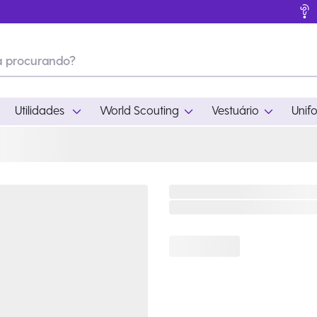
Utilidades
World Scouting
Vestuário
Unif
ades
World Scouting
Vestuário
pamento
Acampamento
Feminino
em
Moda
Masculino
s
Acessórios
Infantil
Outros
Acessórios Escotei
Educativo
Ramo Filhotes