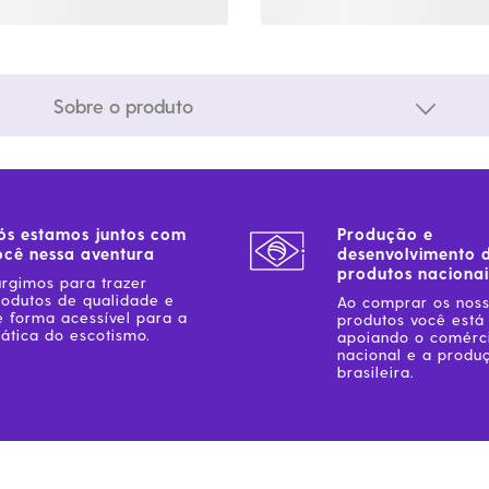
Sobre o produto
ós estamos juntos com
Produção e
ocê nessa aventura
desenvolvimento 
produtos nacionai
urgimos para trazer
rodutos de qualidade e
Ao comprar os nos
e forma acessível para a
produtos você está
ática do escotismo.
apoiando o comérc
nacional e a produ
brasileira.