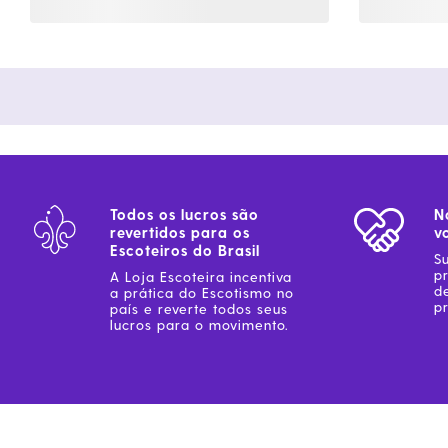
Todos os lucros são
N
revertidos para os
v
Escoteiros do Brasil
S
p
A Loja Escoteira incentiva
d
a prática do Escotismo no
pr
país e reverte todos seus
lucros para o movimento.