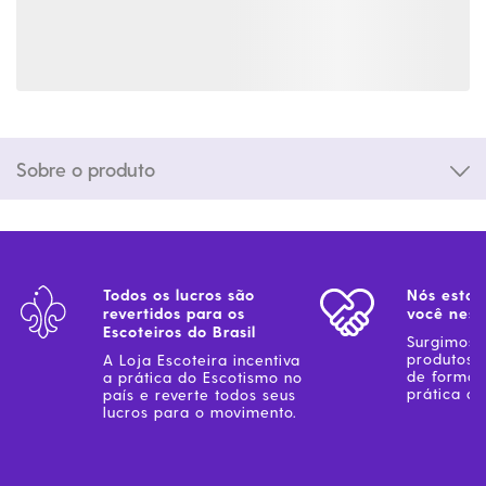
Sobre o produto
Todos os lucros são
Nós estam
revertidos para os
você ness
Escoteiros do Brasil
Surgimos 
produtos 
A Loja Escoteira incentiva
de forma 
a prática do Escotismo no
prática do
país e reverte todos seus
lucros para o movimento.