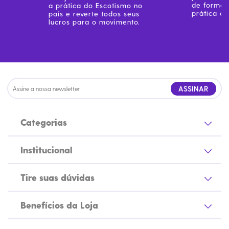
Centenário
de forma 
a prática do Escotismo no
prática do
país e reverte todos seus
Ramo Filhotes
lucros para o movimento.
Coleção Brasil
Diversidades
Inclusão
Comemorativos
ASSINAR
Categorias
Institucional
Tire suas dúvidas
Benefícios da Loja