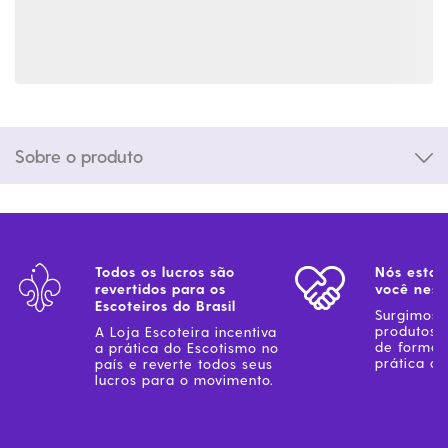
Sobre o produto
Todos os lucros são
Nós estam
revertidos para os
você ness
Escoteiros do Brasil
Surgimos 
produtos 
A Loja Escoteira incentiva
de forma 
a prática do Escotismo no
prática do
país e reverte todos seus
lucros para o movimento.