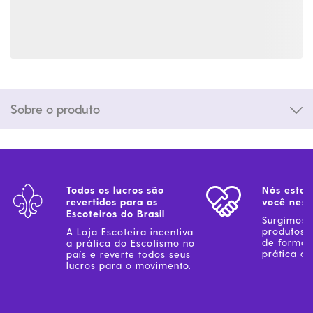
Sobre o produto
Todos os lucros são
Nós estam
revertidos para os
você ness
Escoteiros do Brasil
Surgimos 
produtos 
A Loja Escoteira incentiva
de forma 
a prática do Escotismo no
prática do
país e reverte todos seus
lucros para o movimento.