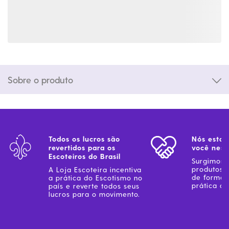
Sobre o produto
Todos os lucros são
Nós estam
revertidos para os
você ness
Escoteiros do Brasil
Surgimos 
produtos 
A Loja Escoteira incentiva
de forma 
a prática do Escotismo no
prática do
país e reverte todos seus
lucros para o movimento.